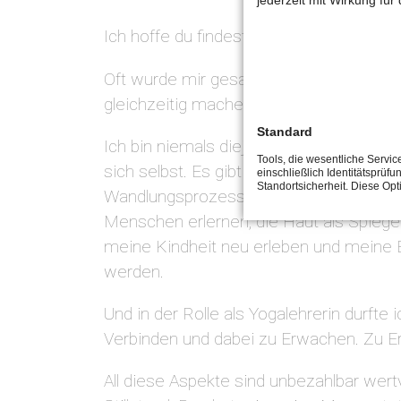
Ich hoffe du findest den Mut deinem H
Oft wurde mir gesagt oder als Ratschlag
gleichzeitig machen wolle? Dazu habe i
Standard
Ich bin niemals diejenige die ich noch
Tools, die wesentliche Servi
sich selbst. Es gibt tausend wundervoll
einschließlich Identitätsprüfu
Standortsicherheit. Diese Op
Wandlungsprozess. So durfte ich wertvo
Menschen erlernen, die Haut als Spiegel
meine Kindheit neu erleben und meine E
werden.
Und in der Rolle als Yogalehrerin durfte
Verbinden und dabei zu Erwachen. Zu 
All diese Aspekte sind unbezahlbar wert