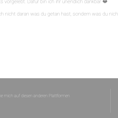
 vorgelebt. Dafür bin ich ihr unendlich dankbar ❤️
h nicht daran was du getan hast, sondern was du nich
e mich auf diesen anderen Plattformen