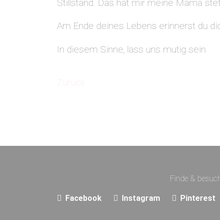
Stillstand. Das hat mir meine Mama stets
Am Ende deines Lebens erinnerst du dic
In diesem Sinne, lass uns mutig sein
Zurück
Finde & besuch
Facebook
Instagram
Pinterest