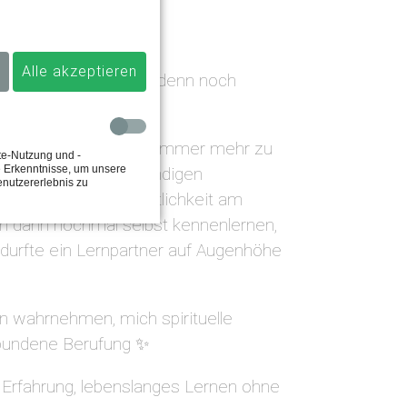
Alle akzeptieren
. Wieviele Sachen ich denn noch
nd meine Seele findet immer mehr zu
te-Nutzung und -
e Erkenntnisse, um unsere
nterliegen einen ständigen
enutzererlebnis zu
ikerin. Die Ganzheitlichkeit am
ich dann nochmal selbst kennenlernen,
durfte ein Lernpartner auf Augenhöhe
zen wahrnehmen, mich spirituelle
rbundene Berufung ✨
. Erfahrung, lebenslanges Lernen ohne