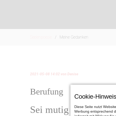
Seelenpoesie
Meine Gedanken
2021-05-08 14:02
von
Denise
Berufung
Cookie-Hinwei
Sei mutig und folge
Diese Seite nutzt Websit
Werbung entsprechend der
jederzeit mit Wirkung für