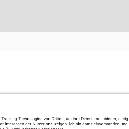
s
 deinem Herzen
e Tracking-Technologien von Dritten, um ihre Dienste anzubieten, steti
 Interessen der Nutzer anzuzeigen. Ich bin damit einverstanden und 
 die Zukunft widerrufen oder ändern.