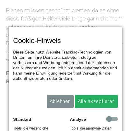
Bienen müssen geschützt werden, da es ohne
diese fleißigen Helfer viele Dinge gar nicht mehr
geben würden. Da Bienen und andere
bestäubende Insekten 80 bis 90 Prozent der
Cookie-Hinweis
Bestäubungsarbeit übernehmen, wäre es für die
Umwelt fatal, wenn es diese nicht mehr geben
Diese Seite nutzt Website Tracking-Technologien von
Dritten, um ihre Dienste anzubieten, stetig zu
würde.
verbessern und Werbung entsprechend der Interessen
der Nutzer anzuzeigen. Ich bin damit einverstanden und
Es gibt viele Dinge, die man tun kann, um den
kann meine Einwilligung jederzeit mit Wirkung für die
Zukunft widerrufen oder ändern.
Bienen zu helfen:
bienenfreundliche Blumen anpflanzen
Ablehnen
Alle akzeptieren
den örtlichen Imker unterstützen
Aufstellen von Nisthilfen
Standard
Analyse
Urban Beekeeping
Tools, die wesentliche
Tools, die anonyme Daten