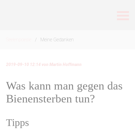
Navigation
Seelenpoesie
Meine Gedanken
überspringen
2019-09-10 12:14
von
Martin Hoffmann
Was kann man gegen das
Bienensterben tun?
Tipps