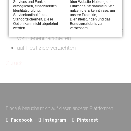
Bienenpatenschaft
Services und Funktionen
über Website-Nutzung und -
ermöglichen, einschließlich
Funktionalität sammeln. Wir
Identitätsprüfung,
nutzen die Erkenntnisse, um
Nutzen von saisonalen Lebensmittel aus
Servicekontinuität und
unsere Produkte,
regionaler ökologischer Landwirtschaft
Standortsicherheit. Diese
Dienstleistungen und das
Option kann nicht abgelehnt
Benutzererlebnis zu
werden.
verbessern.
Honiggläser immer ausspülen - zum Schutz
vor Bienenkrankheiten
auf Pestizide verzichten
Zurück
Finde & besuche mich auf diesen anderen Plattformen
Facebook
Instagram
Pinterest