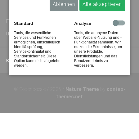
Ablehnen
Alle akzeptieren
Finde & besuche mich auf diesen anderen Plattformen
Standard
Analyse
Tools, die wesentliche
Tools, die anonyme Daten
Facebook
Instagram
Pinterest
Services und Funktionen
über Website-Nutzung und -
ermöglichen, einschließlich
Funktionalität sammeln. Wir
Identitätsprüfung,
nutzen die Erkenntnisse, um
Servicekontinuität und
unsere Produkte,
Navigation
Standortsicherheit. Diese
Dienstleistungen und das
Kontakt
Impressum
Datenschutz
Option kann nicht abgelehnt
Benutzererlebnis zu
überspringen
werden.
verbessern.
© Seelenpoesie / 2026 /
Nature Theme
by
contao-
themes.net