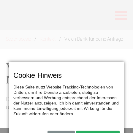
Navigation
Seelenpoesie
Kontakt
Vielen Dank für deine Anfrage
überspringen
Vielen Dank für deine
Cookie-Hinweis
Nachricht!
Diese Seite nutzt Website Tracking-Technologien von
Dritten, um ihre Dienste anzubieten, stetig zu
verbessern und Werbung entsprechend der Interessen
Deine Botschaft wurde erfolgreich versendet
der Nutzer anzuzeigen. Ich bin damit einverstanden und
und ich werde mich in Kürze bei dir melden.
kann meine Einwilligung jederzeit mit Wirkung für die
Zukunft widerrufen oder ändern.